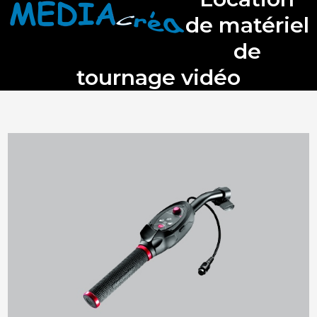
Skip
mobile
mobile
de matériel
to
content
menu
menu
de
tournage vidéo